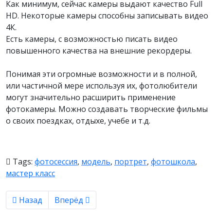
Как минимум, сейчас камеры выдают качество Full
HD. Некоторые камеры способны записывать видео
4К.
Есть камеры, с возможностью писать видео
повышенного качества на внешние рекордеры.
Понимая эти огромные возможности и в полной,
или частичной мере используя их, фотолюбители
могут значительно расширить применение
фотокамеры. Можно создавать творческие фильмы
о своих поездках, отдыхе, учебе и т.д.
Tags:
фотосессия
,
модель
,
портрет
,
фотошкола
,
мастер класс
Предыдущий материал: Фотопортрет с естественн
Следующий материал: Ночная фотосъемка
Назад
Вперёд