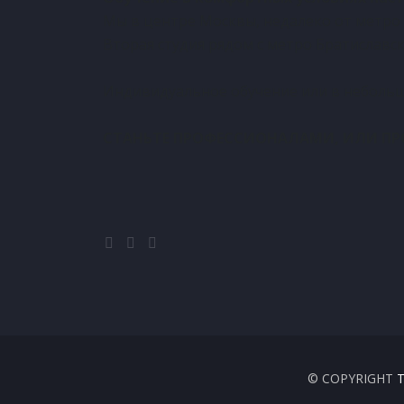
Мы в центре Москвы, недалеко от метро
Вторая студия рядом с метро Братиславск
Индивидуальное обучение или в небольш
СТАНЬТЕ ПРОФЕССИОНАЛАМИ, ИЛИ П
© COPYRIGHT