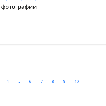
 фотографии
4
...
6
7
8
9
10