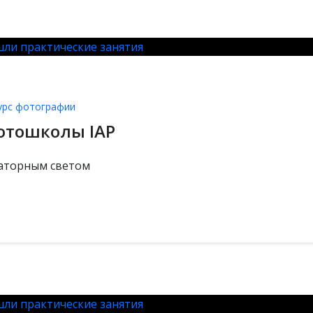
урс фотографии
фотошколы IAP
раторным светом