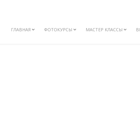
ГЛАВНАЯ
ФОТОКУРСЫ
МАСТЕР КЛАССЫ
В
ОСЕССИИ И СТ
ТВОРЧЕСКОЙ ФОТОШКОЛЫ IAP