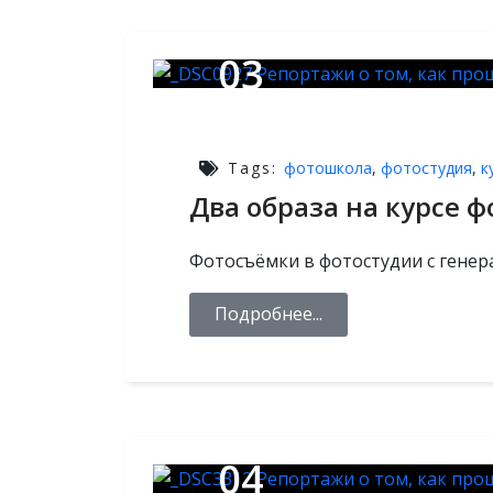
03
МАРТ,2026
Tags:
фотошкола
,
фотостудия
,
к
Два образа на курсе 
Фотосъёмки в фотостудии с гене
Подробнее...
04