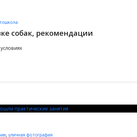
тошкола
вке собак, рекомендации
 условиях
фии
,
уличная фотография