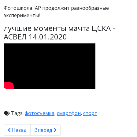
Фотошкола IAP продолжит разнообразные
эксперименты!
лучшие моменты мачта ЦСКА -
АСВЕЛ 14.01.2020
Tags:
фотосъемка
,
смартфон
,
спорт
Предыдущий материал: Фотосъемка рекламы в студ
Следующий материал: Фотосъемка с боль
Назад
Вперёд