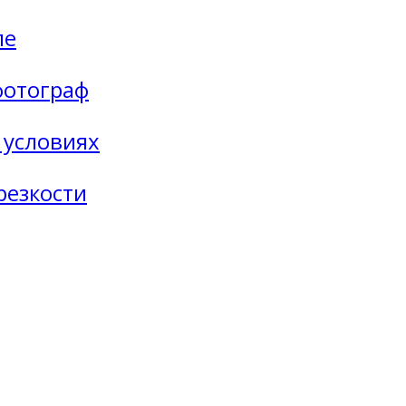
ле
фотограф
 условиях
резкости